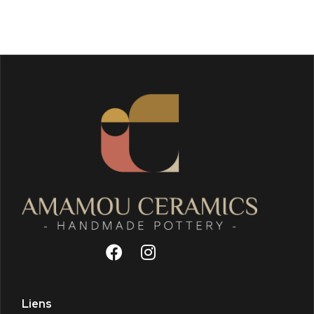
Liens