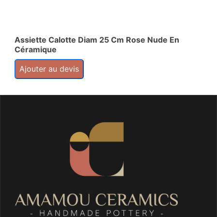
Assiette Calotte Diam 25 Cm Rose Nude En
Bo
Céramique
Cé
Ajouter au devis
A