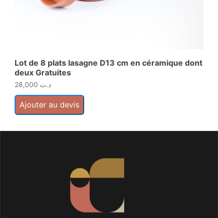
Lot de 8 plats lasagne D13 cm en céramique dont
Co
deux Gratuites
28,000
د.ت
A
Ajouter au devis