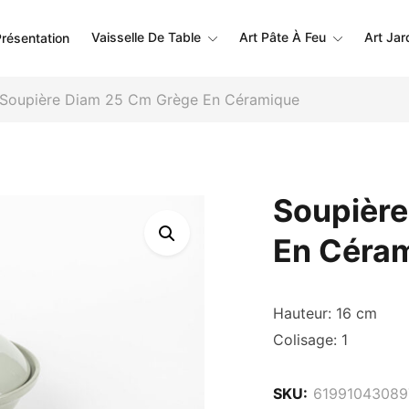
Vaisselle De Table
Art Pâte À Feu
Art Jar
résentation
Soupière Diam 25 Cm Grège En Céramique
Soupièr
En Céra
Hauteur: 16 cm
Colisage: 1
SKU:
61991043089