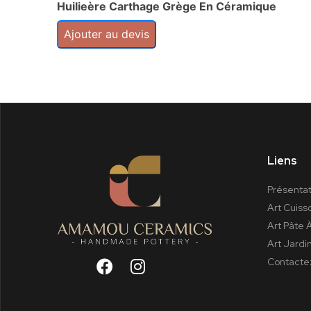
Huilieère Carthage Grège En Céramique
Ajouter au devis
Liens
Présentat
Art Cuiss
Art Pâte 
Art Jardi
Contacte