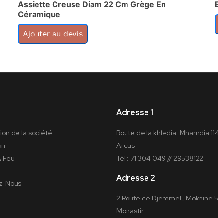
Assiette Creuse Diam 22 Cm Grège En
Céramique
Ajouter au devis
Adresse 1
ion de la société
Route de la khledia. Mhamdia 11
on
Arous
À Feu
Tél : 71 304 049 // 29538122
n
Adresse 2
z-Nous
2 Route de Djemmel , Moknine 
Monastir