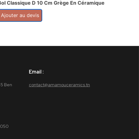
Bol Classique D 10 Cm Grège En Céramique
Soupi
Ajouter au devis
Ajout
Email :
45 Ben
contact@amamouceramics.tn
5050