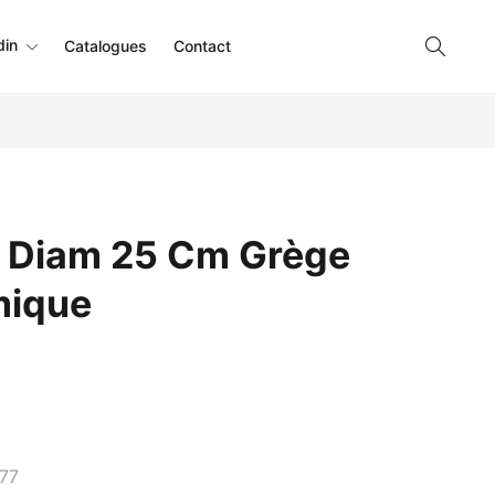
din
Catalogues
Contact
e Diam 25 Cm Grège
mique
77