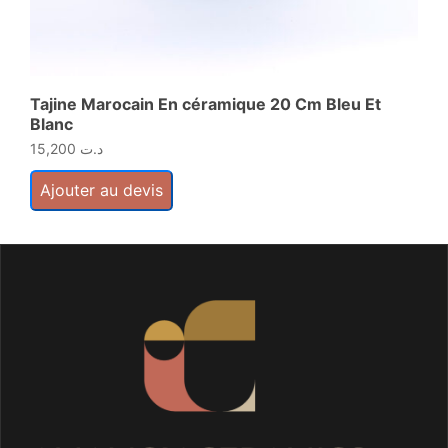
Tajine Marocain En céramique 20 Cm Bleu Et
As
Blanc
Bl
15,200
د.ت
Ajouter au devis
A